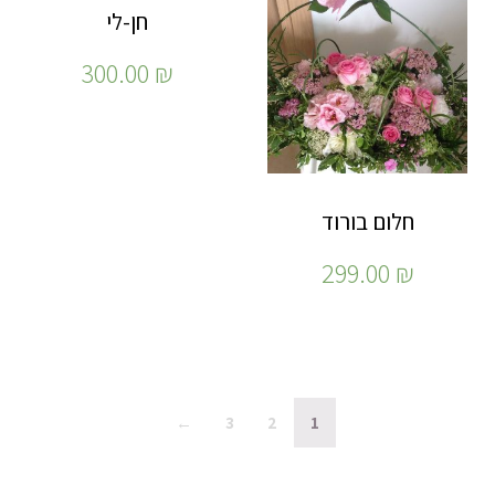
חן-לי
300.00
₪
חלום בורוד
299.00
₪
←
3
2
1