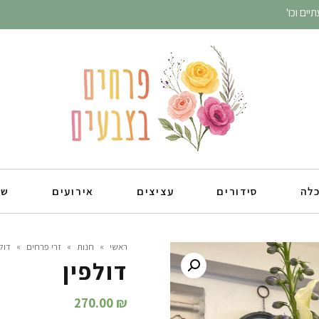
ים וכו'
כלה
סידורים
עציצים
אירועים
שו
ראשי
»
חנות
»
זרי פרחים
»
דול
דולפין
270.00
₪