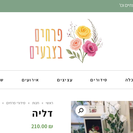
ים וכו'
כלה
סידורים
עציצים
אירועים
שו
ראשי
»
חנות
»
סידורי פרחים
»
דליה
210.00
₪