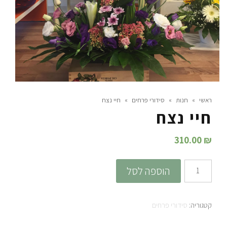
ראשי
»
חנות
»
סידורי פרחים
»
חיי נצח
חיי נצח
310.00
₪
כמות
הוספה לסל
של
חיי
קטגוריה:
סידורי פרחים
נצח