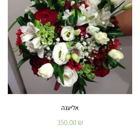
אליענה
350.00
₪