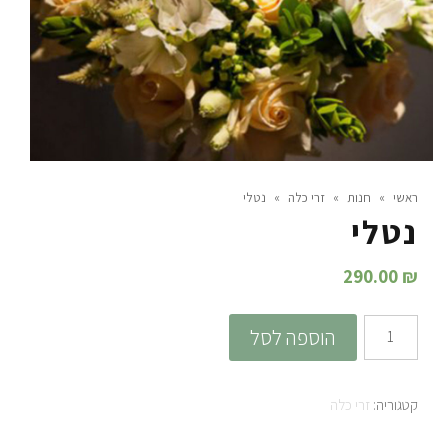
ראשי
»
חנות
»
זרי כלה
»
נטלי
נטלי
290.00
₪
כמות
הוספה לסל
של
נטלי
קטגוריה:
זרי כלה