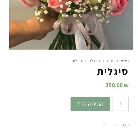
ראשי
»
חנות
»
זרי כלה
»
סיגלית
סיגלית
350.00
₪
כמות
הוספה לסל
של
סיגלית
קטגוריה:
זרי כלה