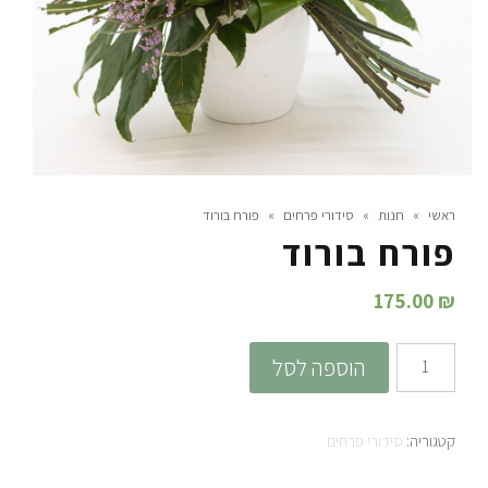
ראשי
»
חנות
»
סידורי פרחים
»
פורח בורוד
פורח בורוד
175.00
₪
כמות
הוספה לסל
של
פורח
קטגוריה:
סידורי פרחים
בורוד