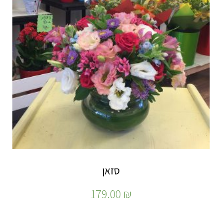
סזאן
179.00
₪