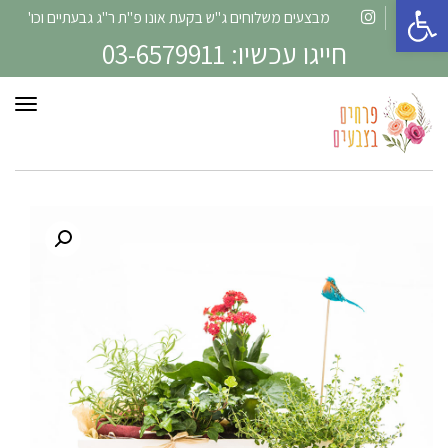
פתח סרגל נגישות
מבצעים משלוחים ג"ש בקעת אונו פ"ת ר"ג גבעתיים וכו'
Instagram
Facebook
חייגו עכשיו: 03-6579911
תפרי