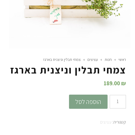
ראשי
»
חנות
»
עציצים
»
צמחי תבלין וניצנית בארגז
צמחי תבלין וניצנית בארגז
189.00
₪
כמות
הוספה לסל
של
צמחי
קטגוריה:
עציצים
תבלין
וניצנית