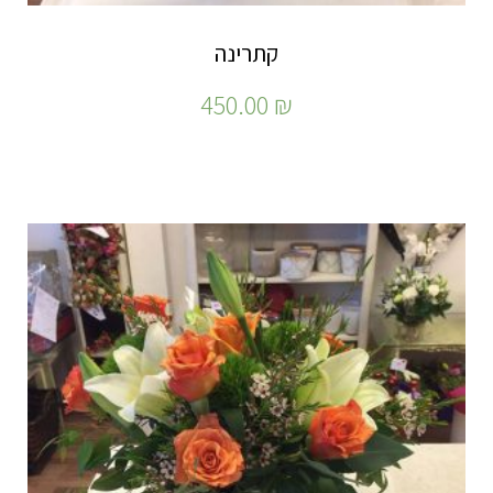
קתרינה
450.00
₪