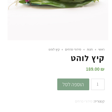
ראשי
»
חנות
»
סידורי פרחים
»
קיץ לוהט
קיץ לוהט
189.00
₪
כמות
הוספה לסל
של
קיץ
קטגוריה:
סידורי פרחים
לוהט