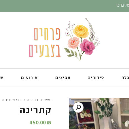
ים וכו'
כלה
סידורים
עציצים
אירועים
שו
ראשי
»
חנות
»
סידורי פרחים
»
קתרינה
450.00
₪