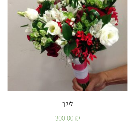
לילך
300.00
₪