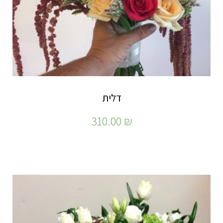
דלית
310.00
₪