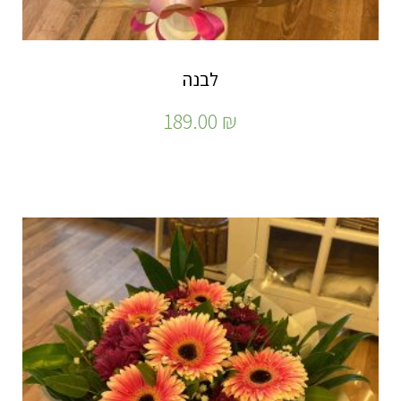
לבנה
189.00
₪