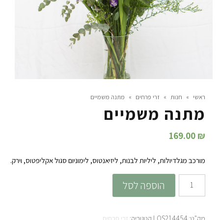
ראשי
»
חנות
»
זרי פרחים
»
מתנה משמיים
מתנה משמיים
169.00
₪
מורכב מגלדיולות, ליליות לבנות, ליזיאנטוס, לימוניום סגול אקליפטוס, וירק.
כמות
הוספה לסל
של
מתנה
מק"ט:
LOS214454
קטגוריה:
זרי פרחים