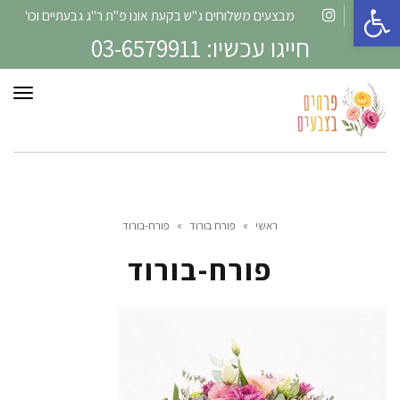
פתח סרגל נגישות
מבצעים משלוחים ג"ש בקעת אונו פ"ת ר"ג גבעתיים וכו'
Instagram
Facebook
חייגו עכשיו: 03-6579911
תפרי
ראשי
»
פורח בורוד
»
פורח-בורוד
פורח-בורוד