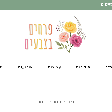
ים וכו'
כלה
סידורים
עציצים
אירועים
שו
ראשי
»
חיי נצח
»
חיי-נצח