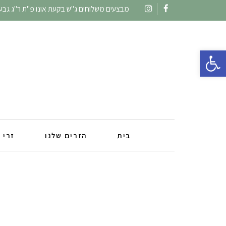
מבצעים משלוחים ג"ש בקעת אונו פ"ת ר"ג גבעתי
Instagram
Facebook
פתח סרגל נגישות
בית
הזרים שלנו
זרי 