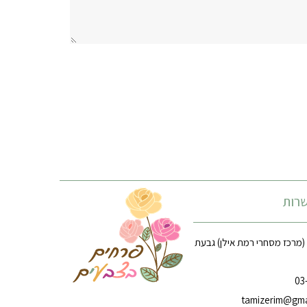
רות
רח׳ הארזים 14 (מרכז מסחרי רמת אילן) גבעת
tamizerim@gma