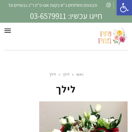
פתח סרגל נגישות
מבצעים משלוחים ג"ש בקעת אונו פ"ת ר"ג גבעתיים וכו'
Instagram
Facebook
חייגו עכשיו: 03-6579911
תפרי
ראשי
»
לילך
»
לילך
לילך