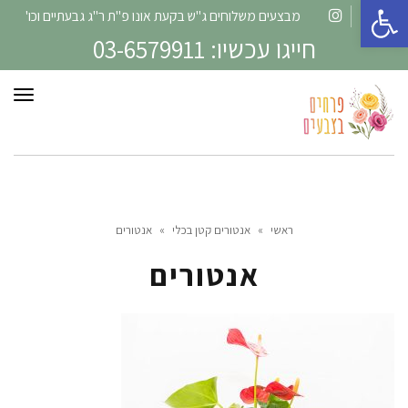
פתח סרגל נגישות
מבצעים משלוחים ג"ש בקעת אונו פ"ת ר"ג גבעתיים וכו'
Instagram
Facebook
חייגו עכשיו: 03-6579911
תפרי
ראשי
»
אנטורים קטן בכלי
»
אנטורים
אנטורים