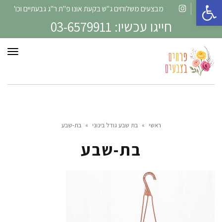
פתח סרגל נגישות
מבצעים משלוחים ג"ש בקעת אונו פ"ת ר"ג גבעתיים וכו'
Instagram
Facebook
חייגו עכשיו: 03-6579911
תפרי
ראשי
»
בת שבע גודל בינוני
»
בת-שבע
בת-שבע