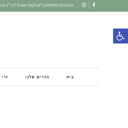
מבצעים משלוחים ג"ש בקעת אונו פ"ת ר"ג גבעתי
Instagram
Facebook
פתח סרגל נגישות
בית
הזרים שלנו
זרי 