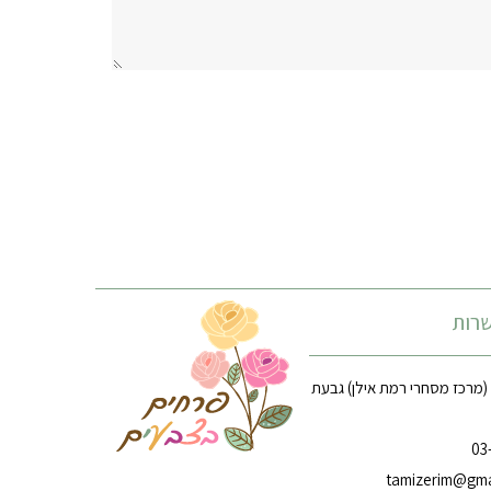
רות
רח׳ הארזים 14 (מרכז מסחרי רמת אילן) גבעת
tamizerim@gma