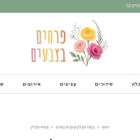
ים וכו'
כלה
סידורים
עציצים
אירועים
שו
ראשי
»
צמחי תבלין וניצנית בארגז
»
צמחי-תבלין