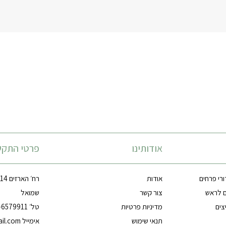
אודותינו
פרטי התקש
ורי פרחים
אודות
ם לראש
צור קשר
שמואל
צים
מדיניות פרטיות
טל׳ 03-6579911
תנאי שימוש
אימייל
il.com