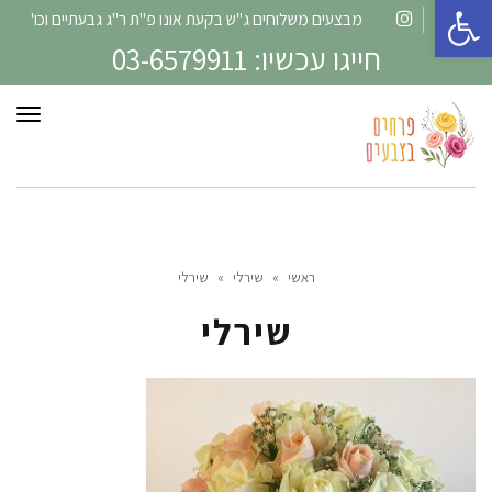
פתח סרגל נגישות
מבצעים משלוחים ג"ש בקעת אונו פ"ת ר"ג גבעתיים וכו'
Instagram
Facebook
חייגו עכשיו: 03-6579911
תפרי
ראשי
»
שירלי
»
שירלי
שירלי