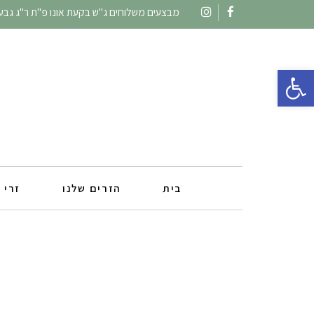
מבצעים משלוחים ג"ש בקעת אונו פ"ת ר"ג גבעתי
Instagram
Facebook
פתח סרגל נגישות
בית
הזרים שלנו
זרי 