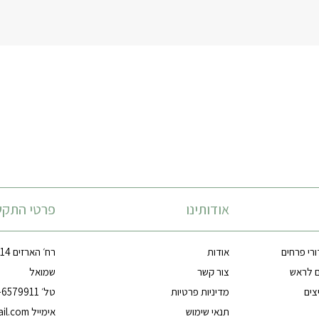
אודותינו
פרטי התקש
ורי פרחים
אודות
ם לראש
צור קשר
שמואל
צים
מדיניות פרטיות
טל׳ 03-6579911
תנאי שימוש
אימייל
il.com