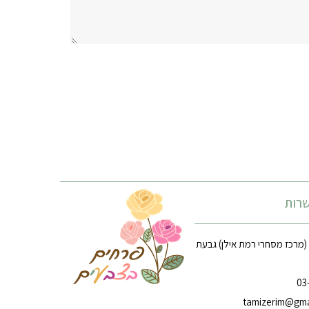
רות
רח׳ הארזים 14 (מרכז מסחרי רמת אילן) גבעת
tamizerim@gma