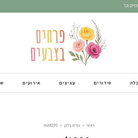
ים וכו'
כלה
סידורים
עציצים
אירועים
שו
ראשי
»
נורית בלבן
»
nurit200