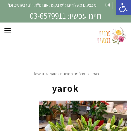
פתח סרגל נגישות
מבצעים משלוחים ג"ש בקעת אונו פ"ת ר"ג גבעתיים וכו'
Instagram
Facebook
חייגו עכשיו: 03-6579911
תפרי
ראשי
»
פרלינים ממותגים i love u
yarok
»
yarok