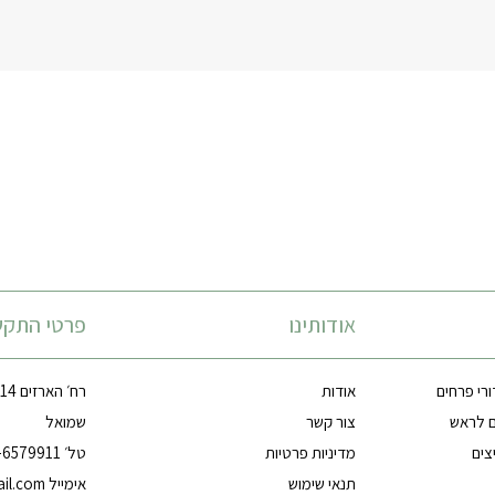
אודותינו
פרטי התקש
ורי פרחים
אודות
ם לראש
צור קשר
שמואל
צים
מדיניות פרטיות
טל׳ 03-6579911
תנאי שימוש
אימייל
il.com