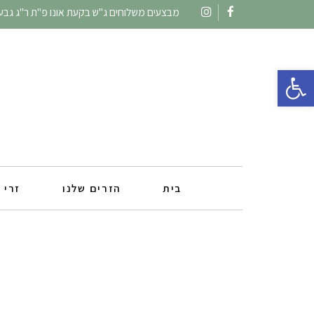
מבצעים משלוחים ג"ש בקעת אונו פ"ת ר"ג גבעתי
Instagram
Facebook
פתח סרגל נגישות
בית
הזרים שלנו
זרי 