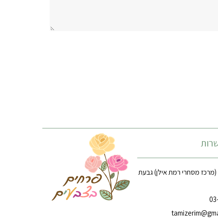
רות
רח׳ הארזים 14 (מרכז מסחרי רמת אילן) גבעת
tamizerim@gma