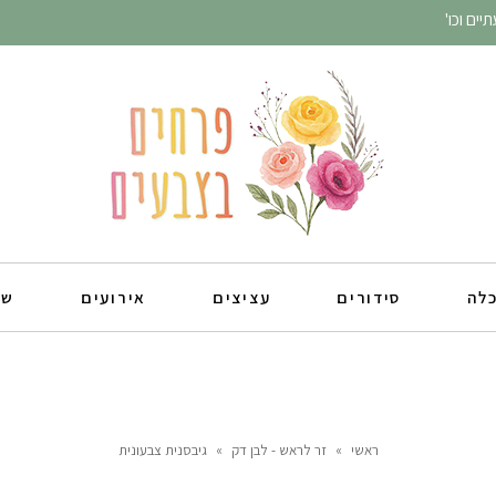
ים וכו'
כלה
סידורים
עציצים
אירועים
שו
ראשי
»
זר לראש - לבן דק
»
גיבסנית צבעונית