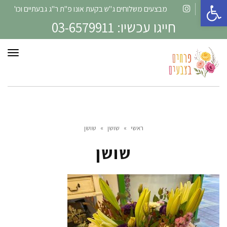
פתח סרגל נגישות
מבצעים משלוחים ג"ש בקעת אונו פ"ת ר"ג גבעתיים וכו'
Instagram
Facebook
חייגו עכשיו: 03-6579911
תפרי
ראשי
»
שושן
»
שושן
שושן